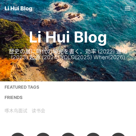
Li Hui Blog
Tog
nav
Li Hui Blog
歴史の層に時代の栄光を書く。効率 (2022) 進化
(2023) 起源 (2024) YOLO(2025) When(2026)
FEATURED TAGS
FRIENDS
啄木鸟面试
读书会